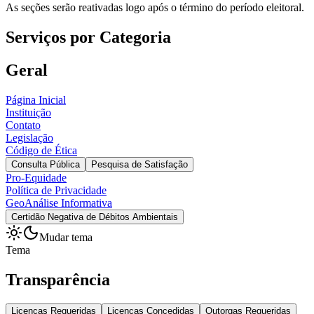
As seções serão reativadas logo após o término do período eleitoral.
Serviços por Categoria
Geral
Página Inicial
Instituição
Contato
Legislação
Código de Ética
Consulta Pública
Pesquisa de Satisfação
Pro-Equidade
Política de Privacidade
GeoAnálise Informativa
Certidão Negativa de Débitos Ambientais
Mudar tema
Tema
Transparência
Licenças Requeridas
Licenças Concedidas
Outorgas Requeridas