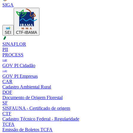
SIGA
SEI
CTF-IBAMA
SINAFLOR
PII
PROCESS
GOV PI Cidadão
GOV PI Empresas
CAR
Cadastro Ambiental Rural
DOF
Documento de Origem Florestal
SF
SISFAUNA - Certificado de origem
CTF
Cadastro Técnico Federal - Regularidade
TCFA
Emissão de Boletos TCFA